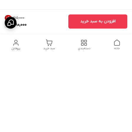
۱٬۲۱۵٬۰۰۰
11
%
افزودن به سبد خرید
1,080,000
خانه
دسته‌بندی
سبد خرید
پروفایل
دسترسی سریع
ارسال محصولات در کالای
دانستی های خرید پشه بند
خواب آرامش
سنتی
پشتیبانی آنلاین
سیاست رضایت مشتری