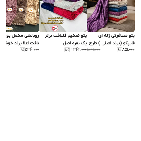
پتو مسافرتی ژله ای
پتو ضخیم گلبافت برتر
روبالشی مخمل پودین
فایپکو (برند اصلی ) طرح
یک نفره اصل
بافت اعلا برند خوشنام
۵۳۴٬۰۰۰
۳٬۳۴۲٬۰۰۰
۸۵۱٬۰۰۰
۰۰۰
۱٬۰۶۱٬۰۰۰
سنگ
هگمتان